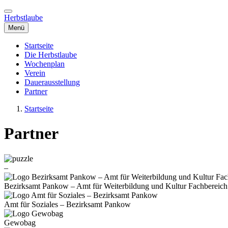
Direkt
zum
Herbstlaube
Inhalt
Menü
Startseite
Die Herbstlaube
Hauptnavigation
Wochenplan
Verein
Dauerausstellung
Partner
Startseite
Pfadnavigation
Partner
–
Bezirksamt Pankow – Amt für Weiterbildung und Kultur Fachbere
Amt für Soziales – Bezirksamt Pankow
Gewobag